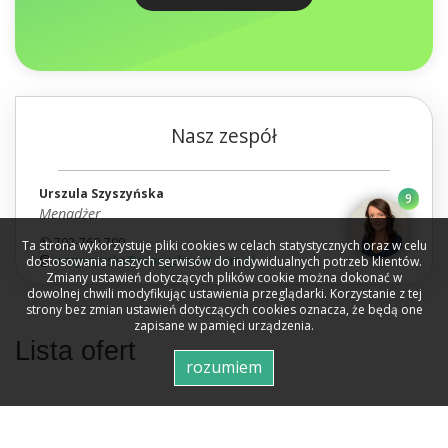
Nasz zespół
Urszula Szyszyńska
9
Menadżer
792-760-790
Ta strona wykorzystuje pliki cookies w celach statystycznych oraz w celu
u.szyszynska@orangehouse.com.pl
dostosowania naszych serwisów do indywidualnych potrzeb klientów.
Zmiany ustawień dotyczących plików cookie można dokonać w
dowolnej chwili modyfikując ustawienia przeglądarki. Korzystanie z tej
strony bez zmian ustawień dotyczących cookies oznacza, że będą one
zapisane w pamięci urządzenia.
Lista ofert
widok listy
rozumiem