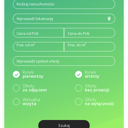
Cena od PLN
Cena do PLN
2
2
Pow. od m
Pow. do m
Rynek
Rynek
pierwotny
wtórny
Oferty
Oferty
ze zdjęciem
bez prowizji
Wirtualna
Oferty
wizyta
na wyłączność
Szukaj